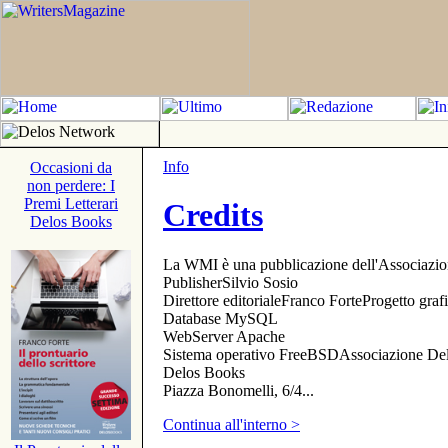
Info
Occasioni da
non perdere: I
Premi Letterari
Credits
Delos Books
La WMI è una pubblicazione dell'Associazi
PublisherSilvio Sosio
Direttore editorialeFranco ForteProgetto gr
Database MySQL
WebServer Apache
Sistema operativo FreeBSDAssociazione Delo
Delos Books
Piazza Bonomelli, 6/4...
Continua all'interno >