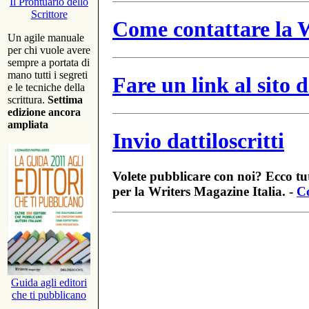
Il Prontuario dello
Scrittore
Come contattare la W
Un agile manuale
per chi vuole avere
sempre a portata di
mano tutti i segreti
Fare un link al sito
e le tecniche della
scrittura.
Settima
edizione ancora
ampliata
Invio dattiloscritti
Volete pubblicare con noi? Ecco tut
per la Writers Magazine Italia. -
Co
Guida agli editori
che ti pubblicano