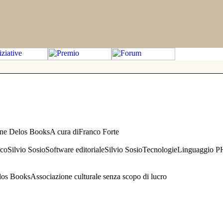
one Delos BooksA cura diFranco Forte
aficoSilvio SosioSoftware editorialeSilvio SosioTecnologieLinguaggio 
s BooksAssociazione culturale senza scopo di lucro