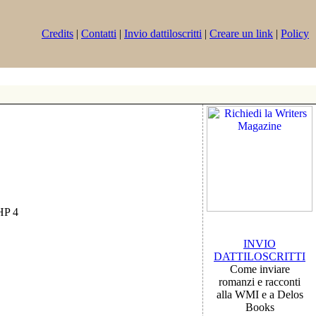
Credits
|
Contatti
|
Invio dattiloscritti
|
Creare un link
|
Policy
PHP 4
INVIO
DATTILOSCRITTI
Come inviare
romanzi e racconti
alla WMI e a Delos
Books