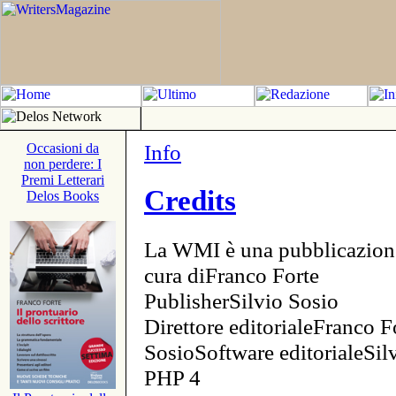
Info
Occasioni da
non perdere: I
Premi Letterari
Credits
Delos Books
La WMI è una pubblicazion
cura diFranco Forte
PublisherSilvio Sosio
Direttore editorialeFranco F
SosioSoftware editorialeSi
PHP 4