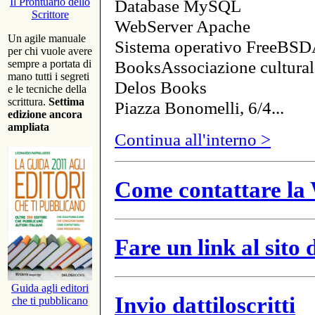
Database MySQL
Il Prontuario dello
Scrittore
WebServer Apache
Un agile manuale
Sistema operativo FreeBSD
per chi vuole avere
BooksAssociazione cultural
sempre a portata di
mano tutti i segreti
Delos Books
e le tecniche della
scrittura.
Settima
Piazza Bonomelli, 6/4...
edizione ancora
ampliata
Continua all'interno >
Come contattare la 
Fare un link al sito
Guida agli editori
Invio dattiloscritti
che ti pubblicano