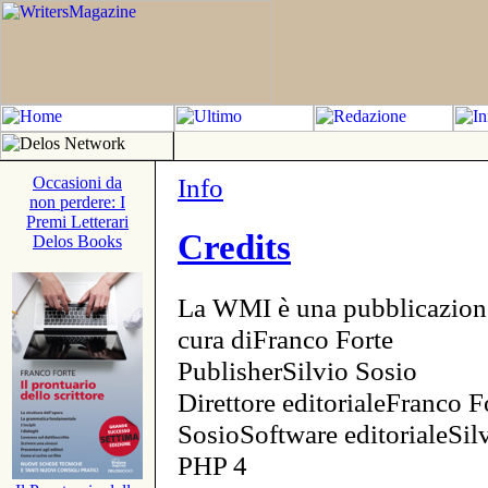
Info
Occasioni da
non perdere: I
Premi Letterari
Credits
Delos Books
La WMI è una pubblicazion
cura diFranco Forte
PublisherSilvio Sosio
Direttore editorialeFranco F
SosioSoftware editorialeSi
PHP 4