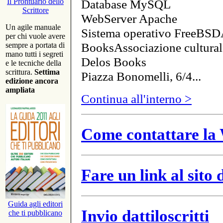
Database MySQL
Il Prontuario dello
Scrittore
WebServer Apache
Un agile manuale
Sistema operativo FreeBSD
per chi vuole avere
BooksAssociazione cultural
sempre a portata di
mano tutti i segreti
Delos Books
e le tecniche della
scrittura.
Settima
Piazza Bonomelli, 6/4...
edizione ancora
ampliata
Continua all'interno >
Come contattare la 
Fare un link al sito
Guida agli editori
Invio dattiloscritti
che ti pubblicano