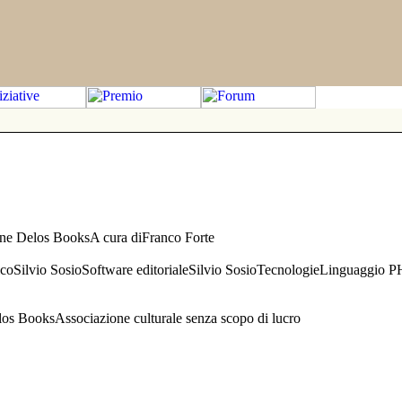
one Delos BooksA cura diFranco Forte
aficoSilvio SosioSoftware editorialeSilvio SosioTecnologieLinguaggio 
s BooksAssociazione culturale senza scopo di lucro