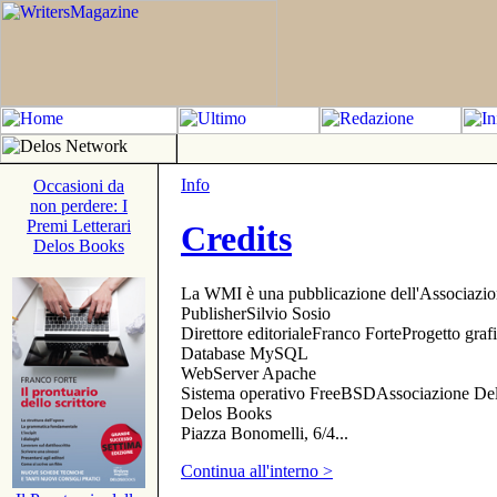
Info
Occasioni da
non perdere: I
Premi Letterari
Credits
Delos Books
La WMI è una pubblicazione dell'Associazi
PublisherSilvio Sosio
Direttore editorialeFranco ForteProgetto gr
Database MySQL
WebServer Apache
Sistema operativo FreeBSDAssociazione Delo
Delos Books
Piazza Bonomelli, 6/4...
Continua all'interno >