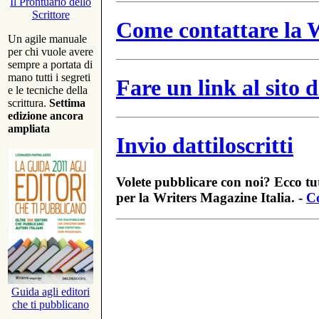
Il Prontuario dello
Scrittore
Come contattare la W
Un agile manuale
per chi vuole avere
sempre a portata di
mano tutti i segreti
Fare un link al sito
e le tecniche della
scrittura.
Settima
edizione ancora
ampliata
Invio dattiloscritti
Volete pubblicare con noi? Ecco tut
per la Writers Magazine Italia. -
Co
Guida agli editori
che ti pubblicano