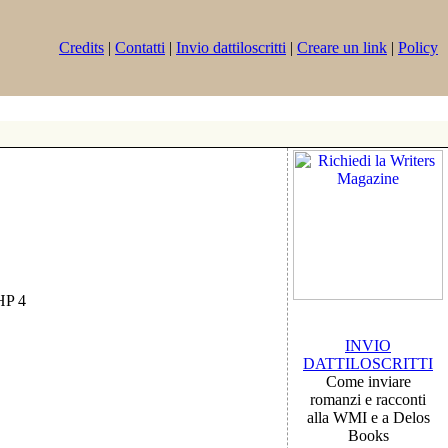
Credits
|
Contatti
|
Invio dattiloscritti
|
Creare un link
|
Policy
PHP 4
INVIO
DATTILOSCRITTI
Come inviare
romanzi e racconti
alla WMI e a Delos
Books