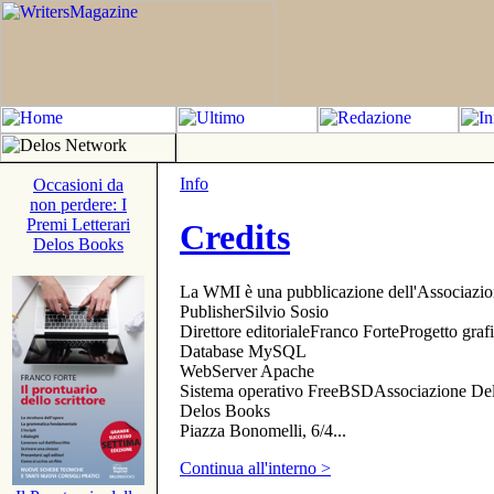
Info
Occasioni da
non perdere: I
Premi Letterari
Credits
Delos Books
La WMI è una pubblicazione dell'Associazi
PublisherSilvio Sosio
Direttore editorialeFranco ForteProgetto gr
Database MySQL
WebServer Apache
Sistema operativo FreeBSDAssociazione Delo
Delos Books
Piazza Bonomelli, 6/4...
Continua all'interno >