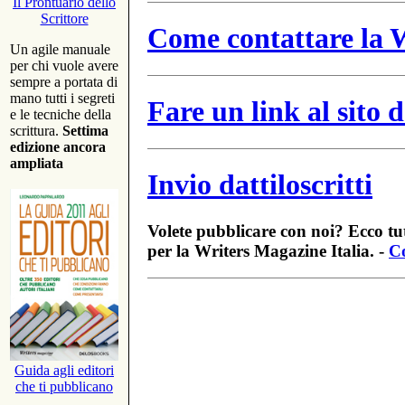
Il Prontuario dello
Scrittore
Come contattare la W
Un agile manuale
per chi vuole avere
sempre a portata di
mano tutti i segreti
Fare un link al sito
e le tecniche della
scrittura.
Settima
edizione ancora
ampliata
Invio dattiloscritti
Volete pubblicare con noi? Ecco tut
per la Writers Magazine Italia. -
Co
Guida agli editori
che ti pubblicano