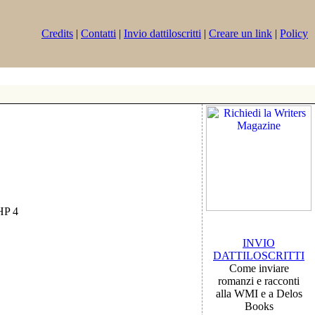
Credits
|
Contatti
|
Invio dattiloscritti
|
Creare un link
|
Policy
PHP 4
INVIO
DATTILOSCRITTI
Come inviare
romanzi e racconti
alla WMI e a Delos
Books