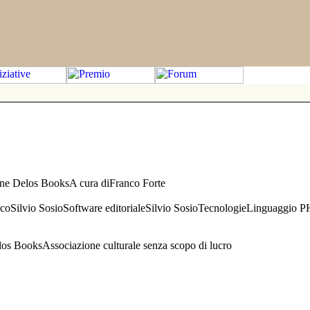
one Delos BooksA cura diFranco Forte
aficoSilvio SosioSoftware editorialeSilvio SosioTecnologieLinguaggio 
s BooksAssociazione culturale senza scopo di lucro