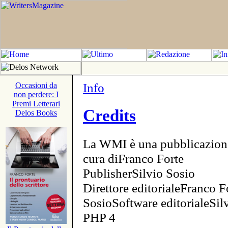
Info
Occasioni da
non perdere: I
Premi Letterari
Credits
Delos Books
La WMI è una pubblicazion
cura diFranco Forte
PublisherSilvio Sosio
Direttore editorialeFranco F
SosioSoftware editorialeSi
PHP 4