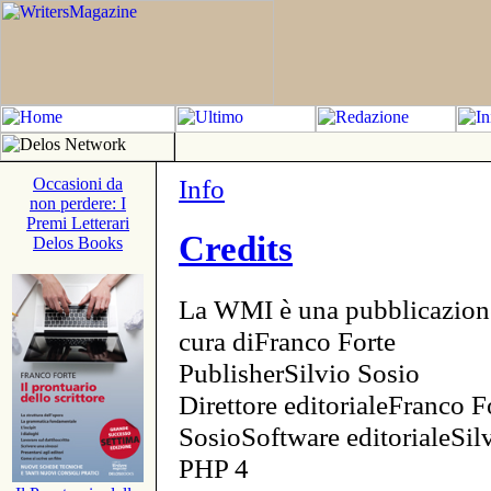
Info
Occasioni da
non perdere: I
Premi Letterari
Credits
Delos Books
La WMI è una pubblicazion
cura diFranco Forte
PublisherSilvio Sosio
Direttore editorialeFranco F
SosioSoftware editorialeSi
PHP 4