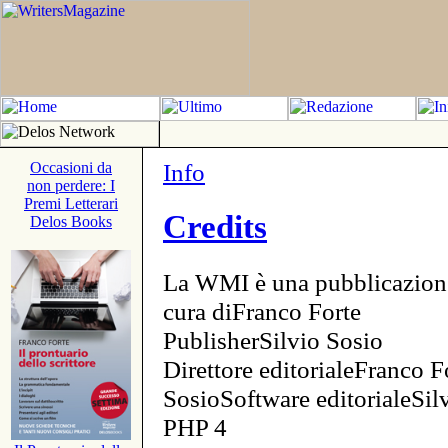
Info
Occasioni da
non perdere: I
Premi Letterari
Credits
Delos Books
La WMI è una pubblicazion
cura diFranco Forte
PublisherSilvio Sosio
Direttore editorialeFranco F
SosioSoftware editorialeSi
PHP 4