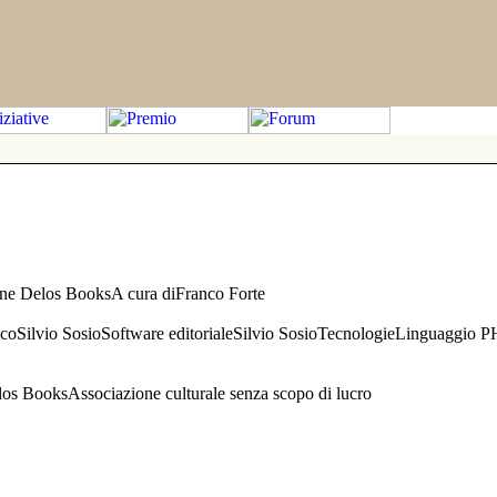
one Delos BooksA cura diFranco Forte
aficoSilvio SosioSoftware editorialeSilvio SosioTecnologieLinguaggio 
s BooksAssociazione culturale senza scopo di lucro