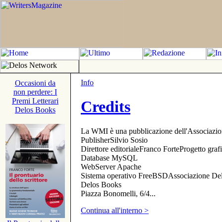
Info
Occasioni da
non perdere: I
Premi Letterari
Credits
Delos Books
La WMI è una pubblicazione dell'Associazi
PublisherSilvio Sosio
Direttore editorialeFranco ForteProgetto gr
Database MySQL
WebServer Apache
Sistema operativo FreeBSDAssociazione Delo
Delos Books
Piazza Bonomelli, 6/4...
Continua all'interno >