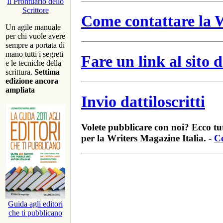
Il Prontuario dello
Scrittore
Come contattare la W
Un agile manuale
per chi vuole avere
sempre a portata di
mano tutti i segreti
Fare un link al sito
e le tecniche della
scrittura.
Settima
edizione ancora
ampliata
Invio dattiloscritti
Volete pubblicare con noi? Ecco tut
per la Writers Magazine Italia. -
Co
Guida agli editori
che ti pubblicano