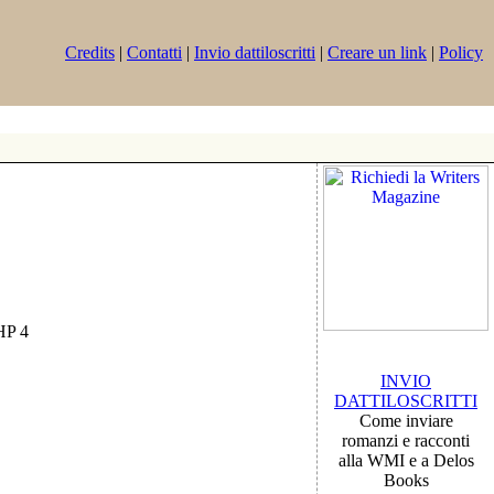
Credits
|
Contatti
|
Invio dattiloscritti
|
Creare un link
|
Policy
PHP 4
INVIO
DATTILOSCRITTI
Come inviare
romanzi e racconti
alla WMI e a Delos
Books