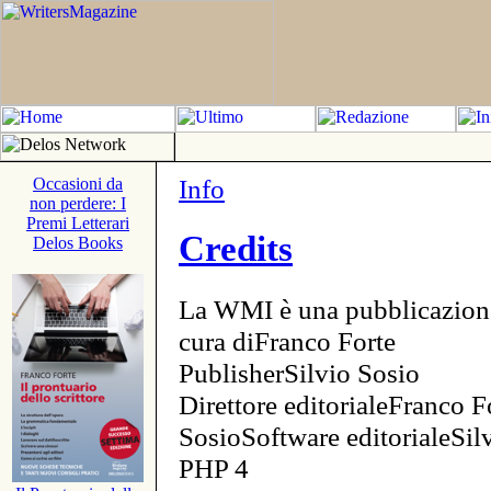
Info
Occasioni da
non perdere: I
Premi Letterari
Credits
Delos Books
La WMI è una pubblicazion
cura diFranco Forte
PublisherSilvio Sosio
Direttore editorialeFranco F
SosioSoftware editorialeSi
PHP 4