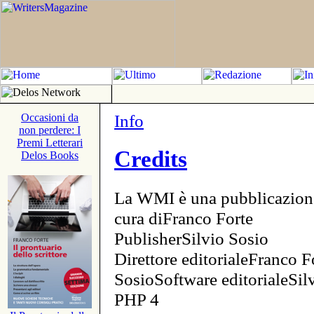
Info
Occasioni da
non perdere: I
Premi Letterari
Credits
Delos Books
La WMI è una pubblicazion
cura diFranco Forte
PublisherSilvio Sosio
Direttore editorialeFranco F
SosioSoftware editorialeSi
PHP 4