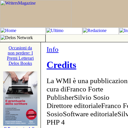
Info
Occasioni da
non perdere: I
Premi Letterari
Credits
Delos Books
La WMI è una pubblicazion
cura diFranco Forte
PublisherSilvio Sosio
Direttore editorialeFranco F
SosioSoftware editorialeSi
PHP 4