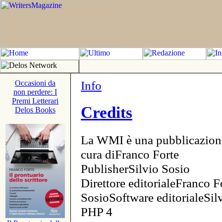
Info
Occasioni da
non perdere: I
Premi Letterari
Credits
Delos Books
La WMI è una pubblicazion
cura diFranco Forte
PublisherSilvio Sosio
Direttore editorialeFranco F
SosioSoftware editorialeSi
PHP 4