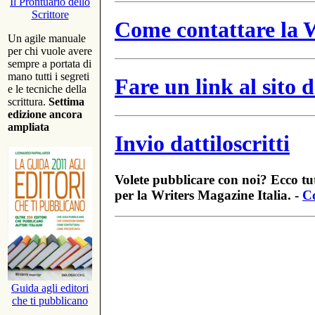
Il Prontuario dello
Scrittore
Come contattare la W
Un agile manuale
per chi vuole avere
sempre a portata di
mano tutti i segreti
Fare un link al sito
e le tecniche della
scrittura.
Settima
edizione ancora
ampliata
Invio dattiloscritti
Volete pubblicare con noi? Ecco tut
per la Writers Magazine Italia. -
Co
Guida agli editori
che ti pubblicano