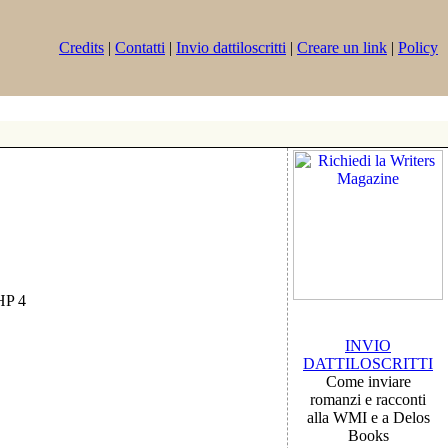
Credits
|
Contatti
|
Invio dattiloscritti
|
Creare un link
|
Policy
PHP 4
INVIO
DATTILOSCRITTI
Come inviare
romanzi e racconti
alla WMI e a Delos
Books