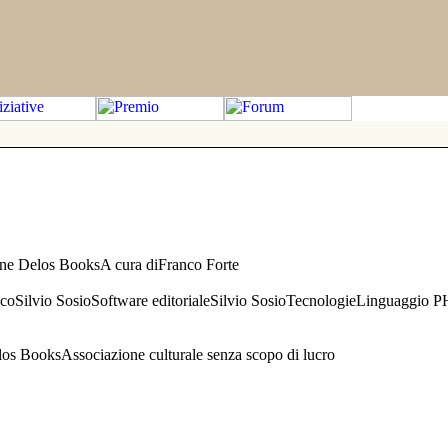
one Delos BooksA cura diFranco Forte
aficoSilvio SosioSoftware editorialeSilvio SosioTecnologieLinguaggio 
s BooksAssociazione culturale senza scopo di lucro