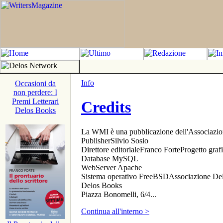
Info
Occasioni da
non perdere: I
Premi Letterari
Credits
Delos Books
La WMI è una pubblicazione dell'Associazi
PublisherSilvio Sosio
Direttore editorialeFranco ForteProgetto gr
Database MySQL
WebServer Apache
Sistema operativo FreeBSDAssociazione Delo
Delos Books
Piazza Bonomelli, 6/4...
Continua all'interno >