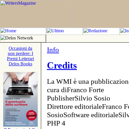
Info
Occasioni da
non perdere: I
Premi Letterari
Credits
Delos Books
La WMI è una pubblicazion
cura diFranco Forte
PublisherSilvio Sosio
Direttore editorialeFranco F
SosioSoftware editorialeSi
PHP 4