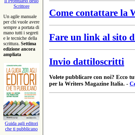
Il Prontuario dello
Scrittore
Come contattare la W
Un agile manuale
per chi vuole avere
sempre a portata di
mano tutti i segreti
Fare un link al sito
e le tecniche della
scrittura.
Settima
edizione ancora
ampliata
Invio dattiloscritti
Volete pubblicare con noi? Ecco tut
per la Writers Magazine Italia. -
Co
Guida agli editori
che ti pubblicano