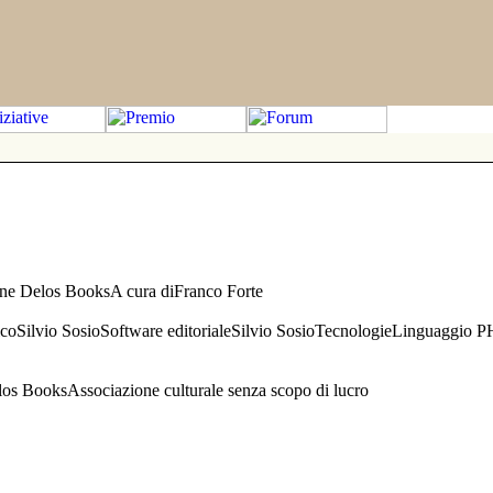
one Delos BooksA cura diFranco Forte
aficoSilvio SosioSoftware editorialeSilvio SosioTecnologieLinguaggio 
s BooksAssociazione culturale senza scopo di lucro