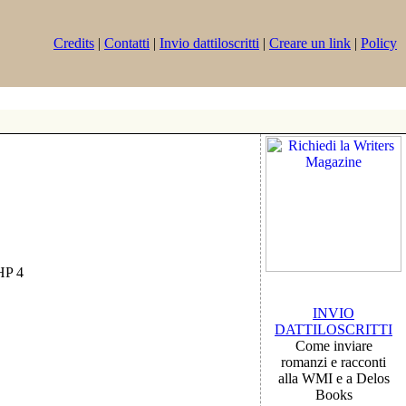
Credits
|
Contatti
|
Invio dattiloscritti
|
Creare un link
|
Policy
PHP 4
INVIO
DATTILOSCRITTI
Come inviare
romanzi e racconti
alla WMI e a Delos
Books