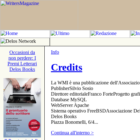
Info
Occasioni da
non perdere: I
Premi Letterari
Credits
Delos Books
La WMI è una pubblicazione dell'Associazi
PublisherSilvio Sosio
Direttore editorialeFranco ForteProgetto gr
Database MySQL
WebServer Apache
Sistema operativo FreeBSDAssociazione Delo
Delos Books
Piazza Bonomelli, 6/4...
Continua all'interno >