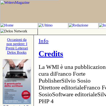
Info
Occasioni da
non perdere: I
Premi Letterari
Credits
Delos Books
La WMI è una pubblicazion
cura diFranco Forte
PublisherSilvio Sosio
Direttore editorialeFranco F
SosioSoftware editorialeSi
PHP 4