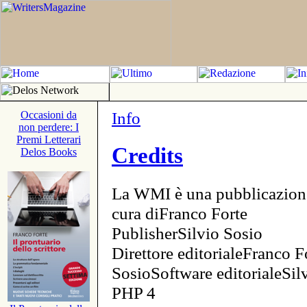
Info
Occasioni da
non perdere: I
Premi Letterari
Credits
Delos Books
La WMI è una pubblicazion
cura diFranco Forte
PublisherSilvio Sosio
Direttore editorialeFranco F
SosioSoftware editorialeSi
PHP 4