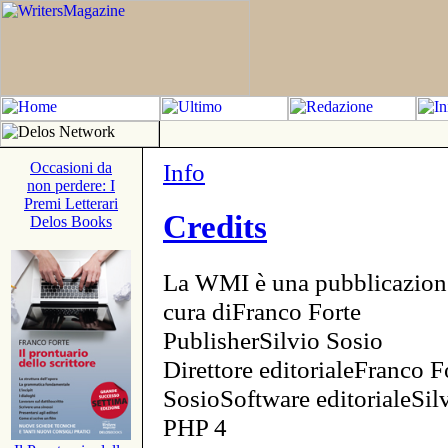
Info
Occasioni da
non perdere: I
Premi Letterari
Credits
Delos Books
La WMI è una pubblicazion
cura diFranco Forte
PublisherSilvio Sosio
Direttore editorialeFranco F
SosioSoftware editorialeSi
PHP 4