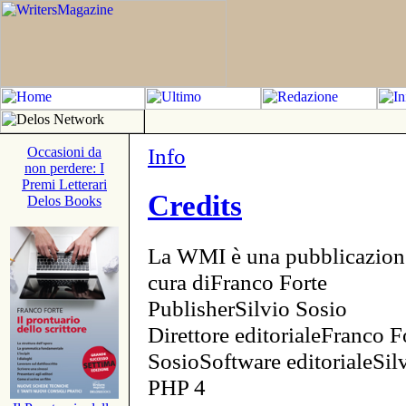
Info
Occasioni da
non perdere: I
Premi Letterari
Credits
Delos Books
La WMI è una pubblicazion
cura diFranco Forte
PublisherSilvio Sosio
Direttore editorialeFranco F
SosioSoftware editorialeSi
PHP 4