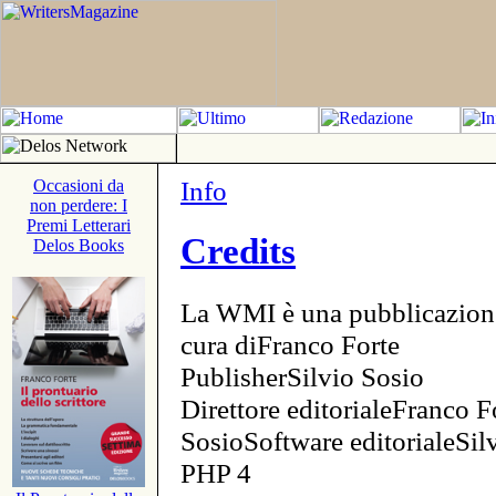
Info
Occasioni da
non perdere: I
Premi Letterari
Credits
Delos Books
La WMI è una pubblicazion
cura diFranco Forte
PublisherSilvio Sosio
Direttore editorialeFranco F
SosioSoftware editorialeSi
PHP 4