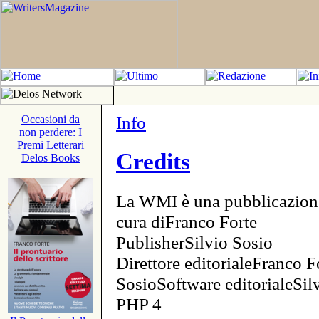
Info
Occasioni da
non perdere: I
Premi Letterari
Credits
Delos Books
La WMI è una pubblicazion
cura diFranco Forte
PublisherSilvio Sosio
Direttore editorialeFranco F
SosioSoftware editorialeSi
PHP 4