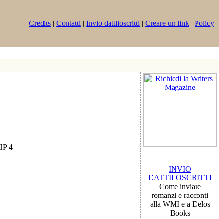
Credits
|
Contatti
|
Invio dattiloscritti
|
Creare un link
|
Policy
PHP 4
INVIO
DATTILOSCRITTI
Come inviare
romanzi e racconti
alla WMI e a Delos
Books