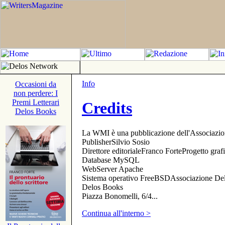
Info
Occasioni da
non perdere: I
Premi Letterari
Credits
Delos Books
La WMI è una pubblicazione dell'Associazi
PublisherSilvio Sosio
Direttore editorialeFranco ForteProgetto gr
Database MySQL
WebServer Apache
Sistema operativo FreeBSDAssociazione Delo
Delos Books
Piazza Bonomelli, 6/4...
Continua all'interno >