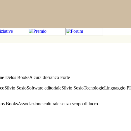
one Delos BooksA cura diFranco Forte
aficoSilvio SosioSoftware editorialeSilvio SosioTecnologieLinguaggio 
s BooksAssociazione culturale senza scopo di lucro