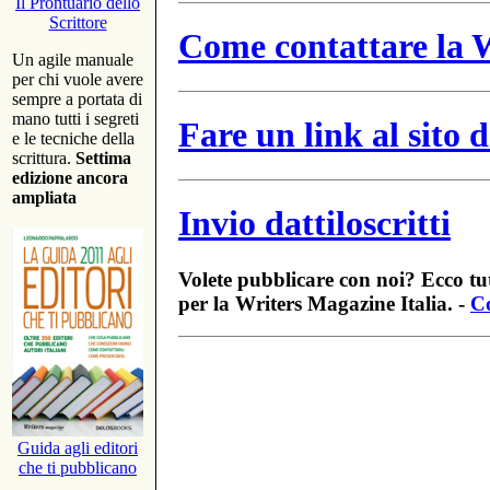
Il Prontuario dello
Scrittore
Come contattare la W
Un agile manuale
per chi vuole avere
sempre a portata di
mano tutti i segreti
Fare un link al sito
e le tecniche della
scrittura.
Settima
edizione ancora
ampliata
Invio dattiloscritti
Volete pubblicare con noi? Ecco tut
per la Writers Magazine Italia. -
Co
Guida agli editori
che ti pubblicano