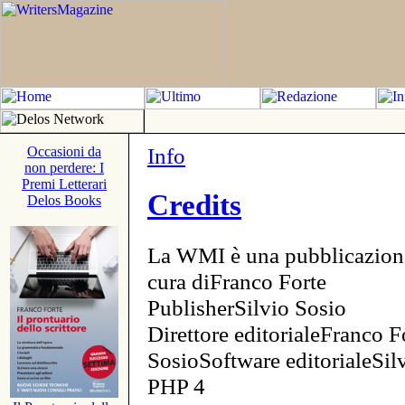
Info
Occasioni da
non perdere: I
Premi Letterari
Credits
Delos Books
La WMI è una pubblicazion
cura diFranco Forte
PublisherSilvio Sosio
Direttore editorialeFranco F
SosioSoftware editorialeSi
PHP 4