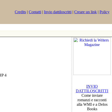
Credits
|
Contatti
|
Invio dattiloscritti
|
Creare un link
|
Policy
PHP 4
INVIO
DATTILOSCRITTI
Come inviare
romanzi e racconti
alla WMI e a Delos
Books