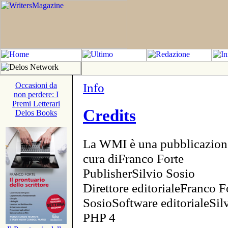
Info
Occasioni da
non perdere: I
Premi Letterari
Credits
Delos Books
La WMI è una pubblicazion
cura diFranco Forte
PublisherSilvio Sosio
Direttore editorialeFranco F
SosioSoftware editorialeSi
PHP 4