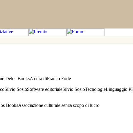
one Delos BooksA cura diFranco Forte
aficoSilvio SosioSoftware editorialeSilvio SosioTecnologieLinguaggio 
s BooksAssociazione culturale senza scopo di lucro