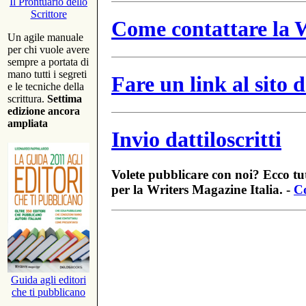
Il Prontuario dello
Scrittore
Come contattare la W
Un agile manuale
per chi vuole avere
sempre a portata di
mano tutti i segreti
Fare un link al sito
e le tecniche della
scrittura.
Settima
edizione ancora
ampliata
Invio dattiloscritti
Volete pubblicare con noi? Ecco tut
per la Writers Magazine Italia. -
Co
Guida agli editori
che ti pubblicano