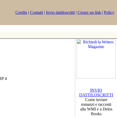
Credits
|
Contatti
|
Invio dattiloscritti
|
Creare un link
|
Policy
PHP 4
INVIO
DATTILOSCRITTI
Come inviare
romanzi e racconti
alla WMI e a Delos
Books