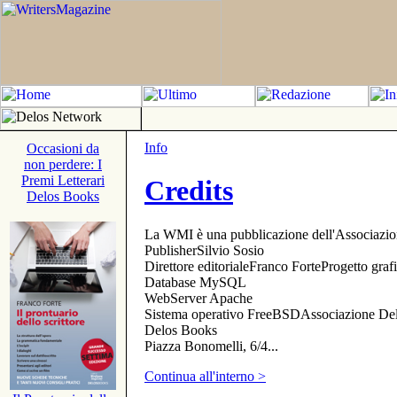
Info
Occasioni da
non perdere: I
Premi Letterari
Credits
Delos Books
La WMI è una pubblicazione dell'Associazi
PublisherSilvio Sosio
Direttore editorialeFranco ForteProgetto gr
Database MySQL
WebServer Apache
Sistema operativo FreeBSDAssociazione Delo
Delos Books
Piazza Bonomelli, 6/4...
Continua all'interno >