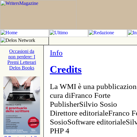
Info
Occasioni da
non perdere: I
Premi Letterari
Credits
Delos Books
La WMI è una pubblicazion
cura diFranco Forte
PublisherSilvio Sosio
Direttore editorialeFranco F
SosioSoftware editorialeSi
PHP 4