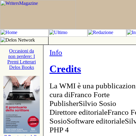
Info
Occasioni da
non perdere: I
Premi Letterari
Credits
Delos Books
La WMI è una pubblicazion
cura diFranco Forte
PublisherSilvio Sosio
Direttore editorialeFranco F
SosioSoftware editorialeSi
PHP 4