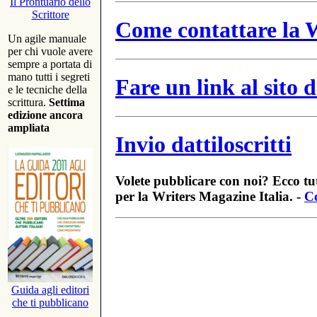
Il Prontuario dello
Scrittore
Come contattare la W
Un agile manuale
per chi vuole avere
sempre a portata di
mano tutti i segreti
Fare un link al sito
e le tecniche della
scrittura.
Settima
edizione ancora
ampliata
Invio dattiloscritti
Volete pubblicare con noi? Ecco tut
per la Writers Magazine Italia. -
Co
Guida agli editori
che ti pubblicano