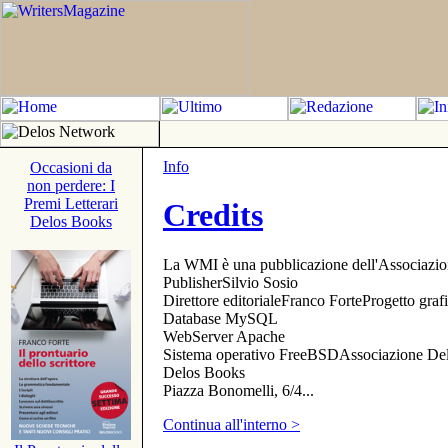
Info
Occasioni da
non perdere: I
Premi Letterari
Credits
Delos Books
La WMI è una pubblicazione dell'Associazi
PublisherSilvio Sosio
Direttore editorialeFranco ForteProgetto gr
Database MySQL
WebServer Apache
Sistema operativo FreeBSDAssociazione Delo
Delos Books
Piazza Bonomelli, 6/4...
Continua all'interno >