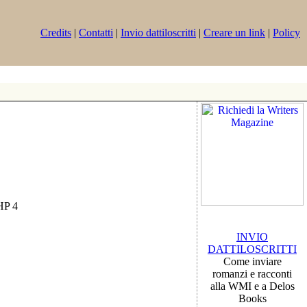
Credits
|
Contatti
|
Invio dattiloscritti
|
Creare un link
|
Policy
PHP 4
INVIO
DATTILOSCRITTI
Come inviare
romanzi e racconti
alla WMI e a Delos
Books