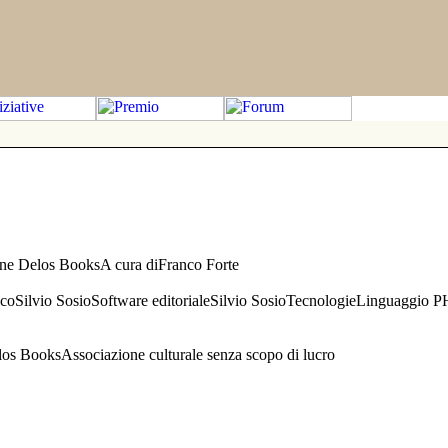
one Delos BooksA cura diFranco Forte
aficoSilvio SosioSoftware editorialeSilvio SosioTecnologieLinguaggio 
s BooksAssociazione culturale senza scopo di lucro