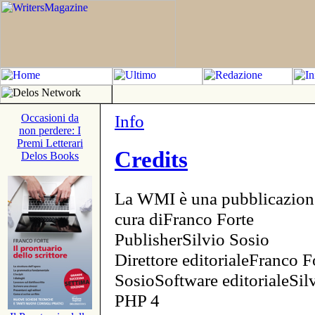
Info
Occasioni da
non perdere: I
Premi Letterari
Credits
Delos Books
La WMI è una pubblicazion
cura diFranco Forte
PublisherSilvio Sosio
Direttore editorialeFranco F
SosioSoftware editorialeSi
PHP 4