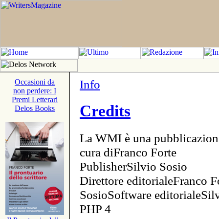
Info
Occasioni da
non perdere: I
Premi Letterari
Credits
Delos Books
La WMI è una pubblicazion
cura diFranco Forte
PublisherSilvio Sosio
Direttore editorialeFranco F
SosioSoftware editorialeSi
PHP 4