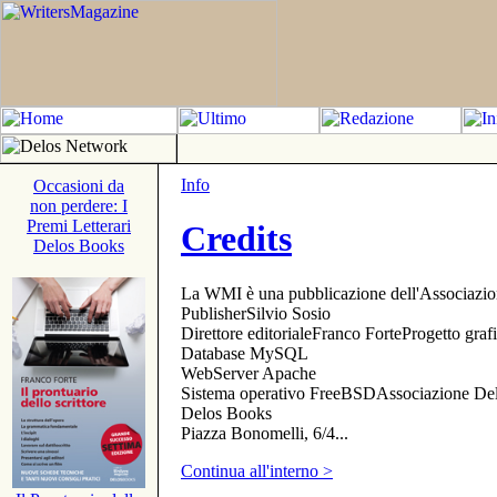
Info
Occasioni da
non perdere: I
Premi Letterari
Credits
Delos Books
La WMI è una pubblicazione dell'Associazi
PublisherSilvio Sosio
Direttore editorialeFranco ForteProgetto gr
Database MySQL
WebServer Apache
Sistema operativo FreeBSDAssociazione Delo
Delos Books
Piazza Bonomelli, 6/4...
Continua all'interno >