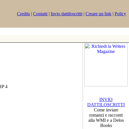
Credits
|
Contatti
|
Invio dattiloscritti
|
Creare un link
|
Policy
PHP 4
INVIO
DATTILOSCRITTI
Come inviare
romanzi e racconti
alla WMI e a Delos
Books