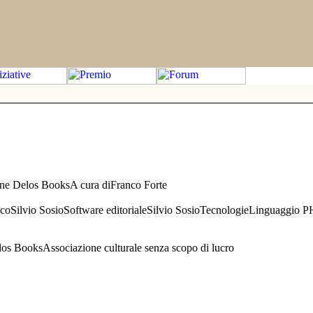
one Delos BooksA cura diFranco Forte
aficoSilvio SosioSoftware editorialeSilvio SosioTecnologieLinguaggio 
s BooksAssociazione culturale senza scopo di lucro