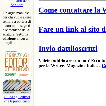
Il Prontuario dello
Scrittore
Come contattare la W
Un agile manuale
per chi vuole avere
sempre a portata di
mano tutti i segreti
Fare un link al sito
e le tecniche della
scrittura.
Settima
edizione ancora
ampliata
Invio dattiloscritti
Volete pubblicare con noi? Ecco tut
per la Writers Magazine Italia. -
Co
Guida agli editori
che ti pubblicano