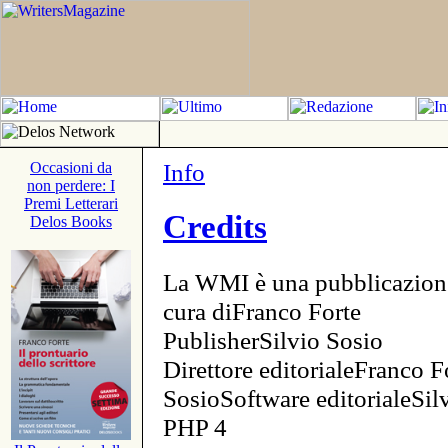
Info
Occasioni da
non perdere: I
Premi Letterari
Credits
Delos Books
La WMI è una pubblicazion
cura diFranco Forte
PublisherSilvio Sosio
Direttore editorialeFranco F
SosioSoftware editorialeSi
PHP 4