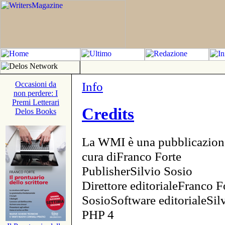
Info
Occasioni da
non perdere: I
Premi Letterari
Credits
Delos Books
La WMI è una pubblicazion
cura diFranco Forte
PublisherSilvio Sosio
Direttore editorialeFranco F
SosioSoftware editorialeSi
PHP 4