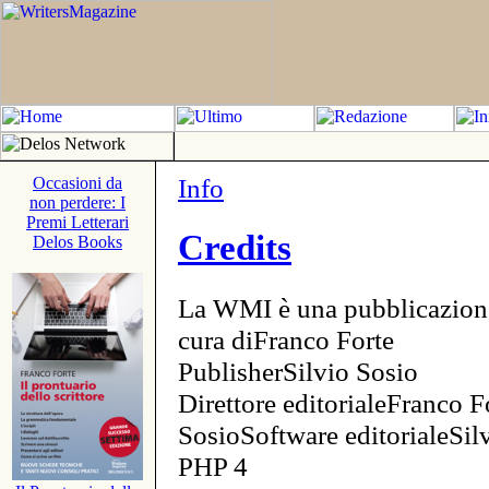
Info
Occasioni da
non perdere: I
Premi Letterari
Credits
Delos Books
La WMI è una pubblicazion
cura diFranco Forte
PublisherSilvio Sosio
Direttore editorialeFranco F
SosioSoftware editorialeSi
PHP 4