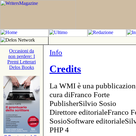
Info
Occasioni da
non perdere: I
Premi Letterari
Credits
Delos Books
La WMI è una pubblicazion
cura diFranco Forte
PublisherSilvio Sosio
Direttore editorialeFranco F
SosioSoftware editorialeSi
PHP 4