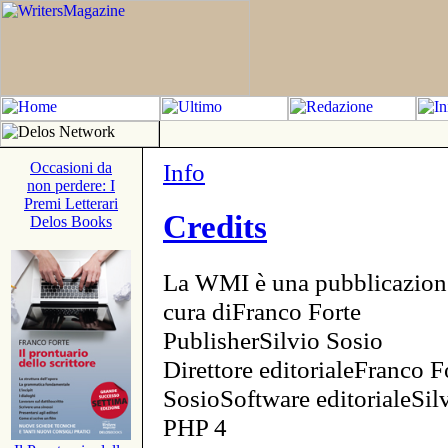
Info
Occasioni da
non perdere: I
Premi Letterari
Credits
Delos Books
La WMI è una pubblicazion
cura diFranco Forte
PublisherSilvio Sosio
Direttore editorialeFranco F
SosioSoftware editorialeSi
PHP 4