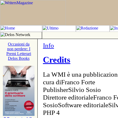
Info
Occasioni da
non perdere: I
Premi Letterari
Credits
Delos Books
La WMI è una pubblicazion
cura diFranco Forte
PublisherSilvio Sosio
Direttore editorialeFranco F
SosioSoftware editorialeSi
PHP 4