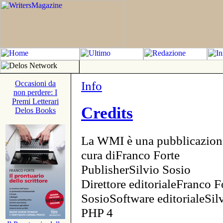
Info
Occasioni da
non perdere: I
Premi Letterari
Credits
Delos Books
La WMI è una pubblicazion
cura diFranco Forte
PublisherSilvio Sosio
Direttore editorialeFranco F
SosioSoftware editorialeSi
PHP 4