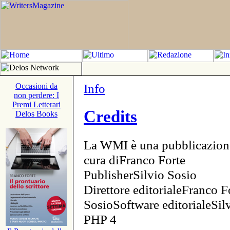
Info
Occasioni da
non perdere: I
Premi Letterari
Credits
Delos Books
La WMI è una pubblicazion
cura diFranco Forte
PublisherSilvio Sosio
Direttore editorialeFranco F
SosioSoftware editorialeSi
PHP 4