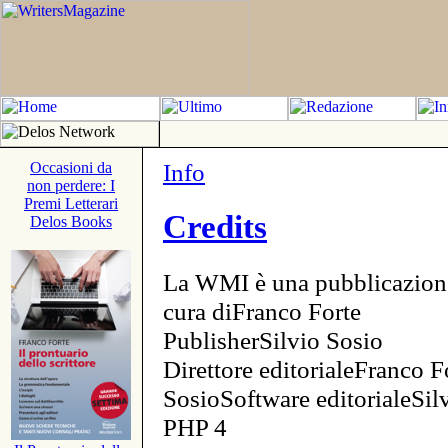
Info
Occasioni da
non perdere: I
Premi Letterari
Credits
Delos Books
La WMI è una pubblicazion
cura diFranco Forte
PublisherSilvio Sosio
Direttore editorialeFranco F
SosioSoftware editorialeSi
PHP 4