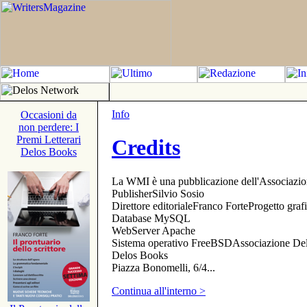
Info
Occasioni da
non perdere: I
Premi Letterari
Credits
Delos Books
La WMI è una pubblicazione dell'Associazi
PublisherSilvio Sosio
Direttore editorialeFranco ForteProgetto gr
Database MySQL
WebServer Apache
Sistema operativo FreeBSDAssociazione Delo
Delos Books
Piazza Bonomelli, 6/4...
Continua all'interno >