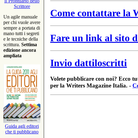
Il Prontuario dello
Scrittore
Come contattare la W
Un agile manuale
per chi vuole avere
sempre a portata di
mano tutti i segreti
Fare un link al sito
e le tecniche della
scrittura.
Settima
edizione ancora
ampliata
Invio dattiloscritti
Volete pubblicare con noi? Ecco tut
per la Writers Magazine Italia. -
Co
Guida agli editori
che ti pubblicano