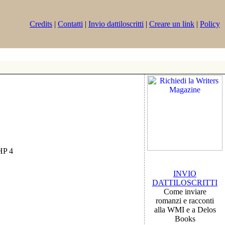
Credits
|
Contatti
|
Invio dattiloscritti
|
Creare un link
|
Policy
PHP 4
INVIO
DATTILOSCRITTI
Come inviare
romanzi e racconti
alla WMI e a Delos
Books