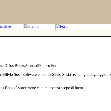
one Delos BooksA cura diFranco Forte
aficoSilvio SosioSoftware editorialeSilvio SosioTecnologieLinguaggio 
s BooksAssociazione culturale senza scopo di lucro