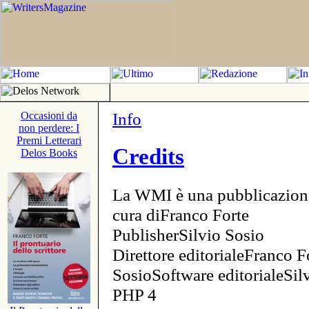
Info
Occasioni da
non perdere: I
Premi Letterari
Credits
Delos Books
La WMI è una pubblicazion
cura diFranco Forte
PublisherSilvio Sosio
Direttore editorialeFranco F
SosioSoftware editorialeSi
PHP 4