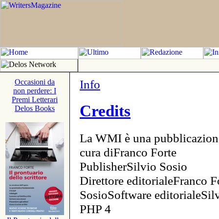
Info
Occasioni da
non perdere: I
Premi Letterari
Credits
Delos Books
La WMI è una pubblicazion
cura diFranco Forte
PublisherSilvio Sosio
Direttore editorialeFranco F
SosioSoftware editorialeSi
PHP 4