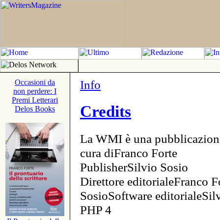
Info
Occasioni da
non perdere: I
Premi Letterari
Credits
Delos Books
La WMI è una pubblicazion
cura diFranco Forte
PublisherSilvio Sosio
Direttore editorialeFranco F
SosioSoftware editorialeSi
PHP 4