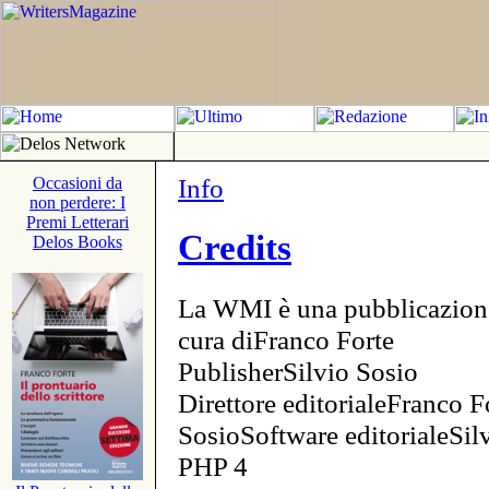
Info
Occasioni da
non perdere: I
Premi Letterari
Credits
Delos Books
La WMI è una pubblicazion
cura diFranco Forte
PublisherSilvio Sosio
Direttore editorialeFranco F
SosioSoftware editorialeSi
PHP 4