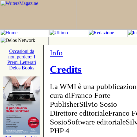
Info
Occasioni da
non perdere: I
Premi Letterari
Credits
Delos Books
La WMI è una pubblicazion
cura diFranco Forte
PublisherSilvio Sosio
Direttore editorialeFranco F
SosioSoftware editorialeSi
PHP 4