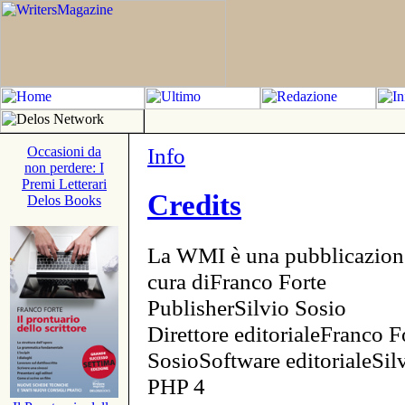
Info
Occasioni da
non perdere: I
Premi Letterari
Credits
Delos Books
La WMI è una pubblicazion
cura diFranco Forte
PublisherSilvio Sosio
Direttore editorialeFranco F
SosioSoftware editorialeSi
PHP 4