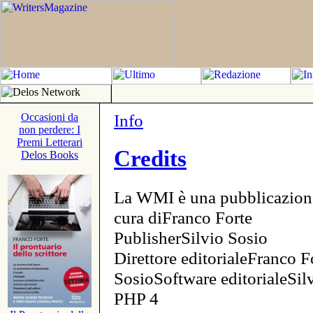
Info
Occasioni da
non perdere: I
Premi Letterari
Credits
Delos Books
La WMI è una pubblicazion
cura diFranco Forte
PublisherSilvio Sosio
Direttore editorialeFranco F
SosioSoftware editorialeSi
PHP 4